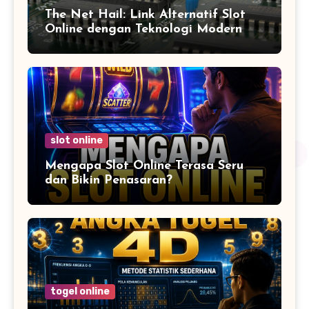
The Net Hail: Link Alternatif Slot
Online dengan Teknologi Modern
slot online
Mengapa Slot Online Terasa Seru
dan Bikin Penasaran?
togel online