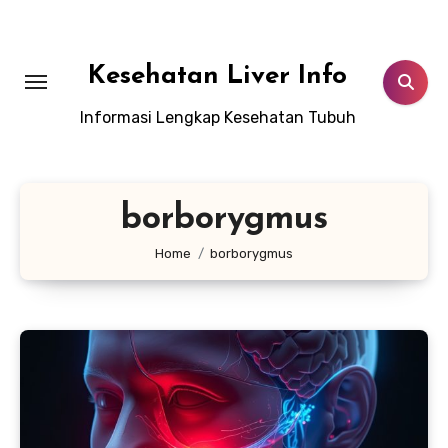
Lewati
ke
konten
Kesehatan Liver Info
Informasi Lengkap Kesehatan Tubuh
borborygmus
Home
borborygmus