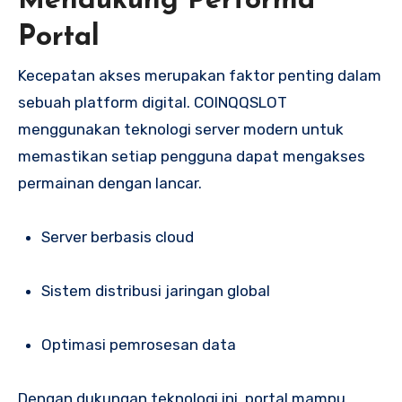
Mendukung Performa
Portal
Kecepatan akses merupakan faktor penting dalam
sebuah platform digital. COINQQSLOT
menggunakan teknologi server modern untuk
memastikan setiap pengguna dapat mengakses
permainan dengan lancar.
Server berbasis cloud
Sistem distribusi jaringan global
Optimasi pemrosesan data
Dengan dukungan teknologi ini, portal mampu