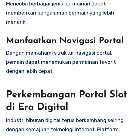
Mencoba berbagai jenis permainan dapat
memberikan pengalaman bermain yang lebih
menarik.
Manfaatkan Navigasi Portal
Dengan memahami struktur navigasi portal,
pemain dapat menemukan permainan favorit
dengan lebih cepat.
Perkembangan Portal Slot
di Era Digital
Industri hiburan digital terus berkembang seiring
dengan kemajuan teknologi internet. Platform