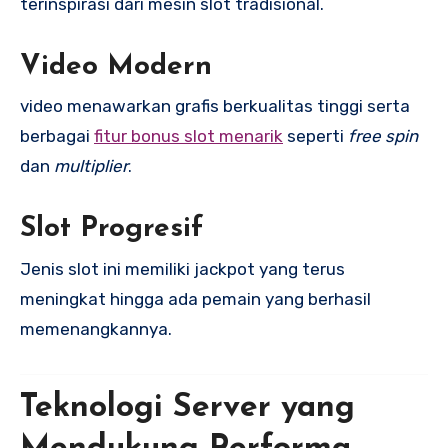
terinspirasi dari mesin slot tradisional.
Video Modern
video menawarkan grafis berkualitas tinggi serta
berbagai
fitur bonus slot menarik
seperti
free spin
dan
multiplier
.
Slot Progresif
Jenis slot ini memiliki jackpot yang terus
meningkat hingga ada pemain yang berhasil
memenangkannya.
Teknologi Server yang