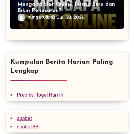
Mengapa Slot Online Terasa Seru dan
Bikin Penasaran?
bungatulip
Juli 30, 2026
Kumpulan Berita Harian Paling
Lengkap
Prediksi Togel Hari Ini
sbobet
sbobet88