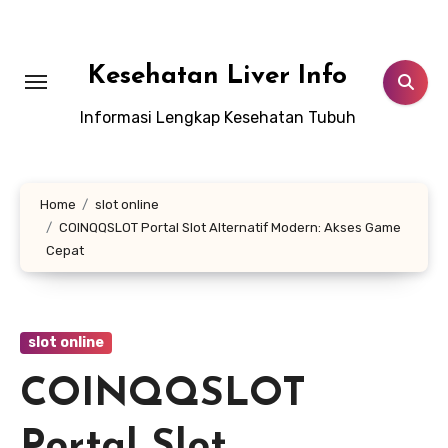
Lewati
ke
konten
Kesehatan Liver Info
Informasi Lengkap Kesehatan Tubuh
Home
slot online
COINQQSLOT Portal Slot Alternatif Modern: Akses Game
Cepat
slot online
COINQQSLOT
Portal Slot