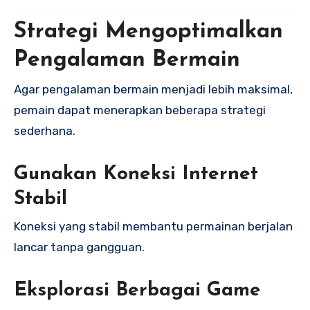
Strategi Mengoptimalkan
Pengalaman Bermain
Agar pengalaman bermain menjadi lebih maksimal,
pemain dapat menerapkan beberapa strategi
sederhana.
Gunakan Koneksi Internet
Stabil
Koneksi yang stabil membantu permainan berjalan
lancar tanpa gangguan.
Eksplorasi Berbagai Game