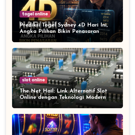
togel online
Prediksi Togel Sydney 4D Hari Ini,
Angka Pilihan Bikin Penasaran
slot online
The Net Hail: Link Alternatif Slot
Online dengan Teknologi Modern