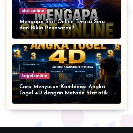
slot online
Mengapa Slot Online Terasa Seru
dan Bikin Penasaran?
togel online
Cara Menyusun Kombinasi Angka
Togel 4D dengan Metode Statistik
Sederhana