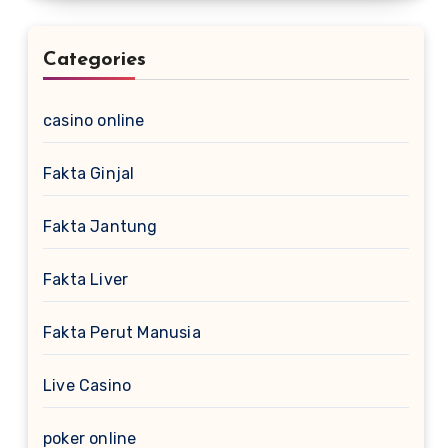
Categories
casino online
Fakta Ginjal
Fakta Jantung
Fakta Liver
Fakta Perut Manusia
Live Casino
poker online