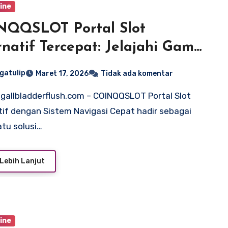
line
NQQSLOT Portal Slot
rnatif Tercepat: Jelajahi Game
ne
gatulip
Maret 17, 2026
Tidak ada komentar
tif dengan Sistem Navigasi Cepat hadir sebagai
atu solusi…
Lebih Lanjut
line