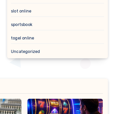
slot online
sportsbook
togel online
Uncategorized