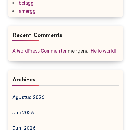
bolagg
amergg
Recent Comments
A WordPress Commenter
mengenai
Hello world!
Archives
Agustus 2026
Juli 2026
Juni 2026