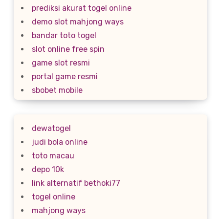
prediksi akurat togel online
demo slot mahjong ways
bandar toto togel
slot online free spin
game slot resmi
portal game resmi
sbobet mobile
dewatogel
judi bola online
toto macau
depo 10k
link alternatif bethoki77
togel online
mahjong ways