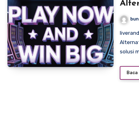
Alte
Onli
bun
liverandgallbladderflush.com – COINQQSLOT Portal Slot
Alterna
solusi 
Baca 