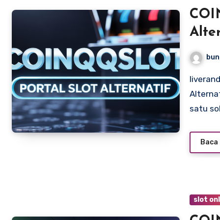
COI
Alte
bun
liverandgallbladderflush.com – COINQQSLOT Portal Slot
Alterna
satu so
Baca 
slot on