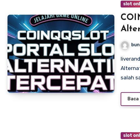
slot on
COI
Alte
Onli
bun
liverandgallbladderflush.com – COINQQSLOT Portal Slot
Alterna
salah s
Baca 
slot on