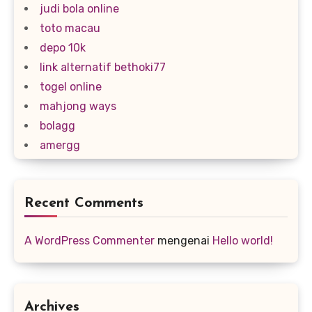
judi bola online
toto macau
depo 10k
link alternatif bethoki77
togel online
mahjong ways
bolagg
amergg
Recent Comments
A WordPress Commenter
mengenai
Hello world!
Archives