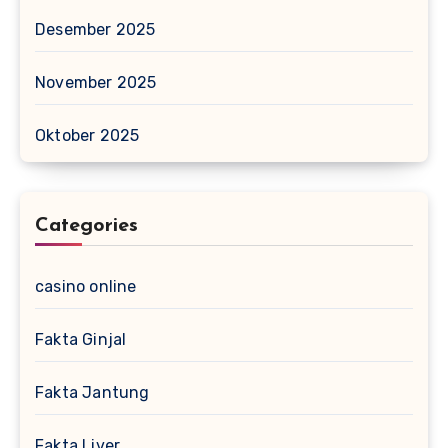
Desember 2025
November 2025
Oktober 2025
Categories
casino online
Fakta Ginjal
Fakta Jantung
Fakta Liver