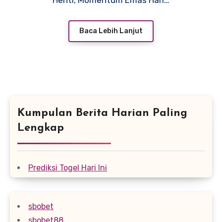
Henti, Momentum Emas Hari…
Baca Lebih Lanjut
Kumpulan Berita Harian Paling
Lengkap
Prediksi Togel Hari Ini
sbobet
sbobet88