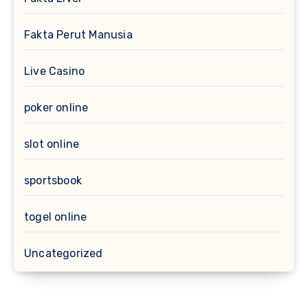
Fakta Perut Manusia
Live Casino
poker online
slot online
sportsbook
togel online
Uncategorized