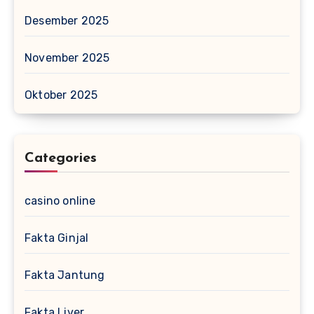
Desember 2025
November 2025
Oktober 2025
Categories
casino online
Fakta Ginjal
Fakta Jantung
Fakta Liver