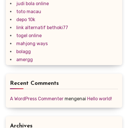
judi bola online
toto macau
depo 10k
link alternatif bethoki77
togel online
mahjong ways
bolagg
amergg
Recent Comments
A WordPress Commenter
mengenai
Hello world!
Archives