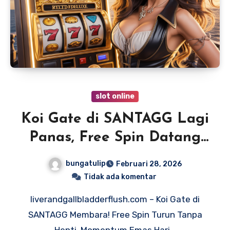
slot online
Koi Gate di SANTAGG Lagi
Panas, Free Spin Datang
Beruntun
bungatulip
Februari 28, 2026
Tidak ada komentar
liverandgallbladderflush.com – Koi Gate di
SANTAGG Membara! Free Spin Turun Tanpa