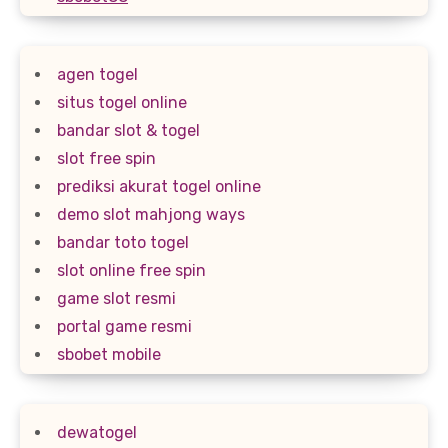
agen togel
situs togel online
bandar slot & togel
slot free spin
prediksi akurat togel online
demo slot mahjong ways
bandar toto togel
slot online free spin
game slot resmi
portal game resmi
sbobet mobile
dewatogel