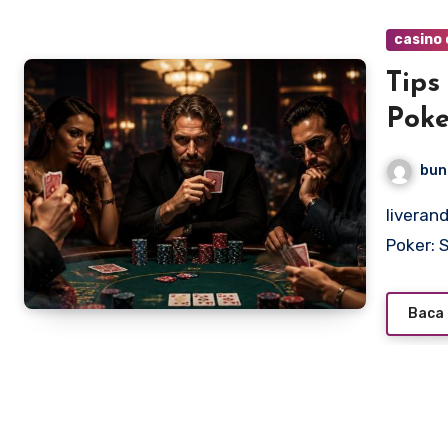
casino 
Tips
Poke
Meja
bun
liverandgallbladderflush – Tips Poker Online Texas Hold’em
Poker: 
Baca 