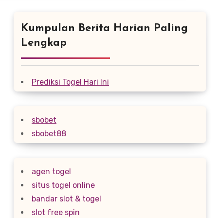
Kumpulan Berita Harian Paling
Lengkap
Prediksi Togel Hari Ini
sbobet
sbobet88
agen togel
situs togel online
bandar slot & togel
slot free spin