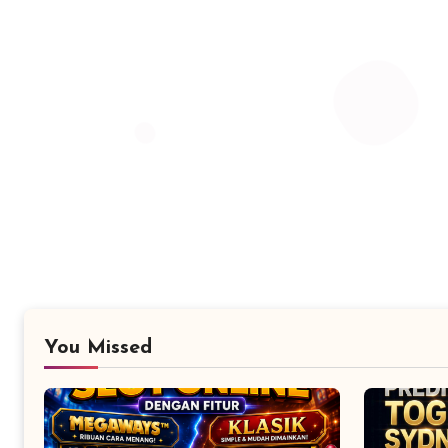
You Missed