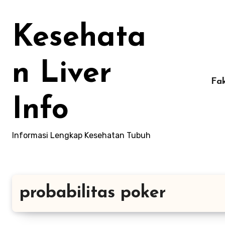
Lewati
ke
Kesehata
konten
n Liver
Fa
Info
Informasi Lengkap Kesehatan Tubuh
probabilitas poker