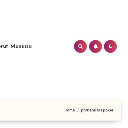
erut Manusia
Home
probabilitas poker