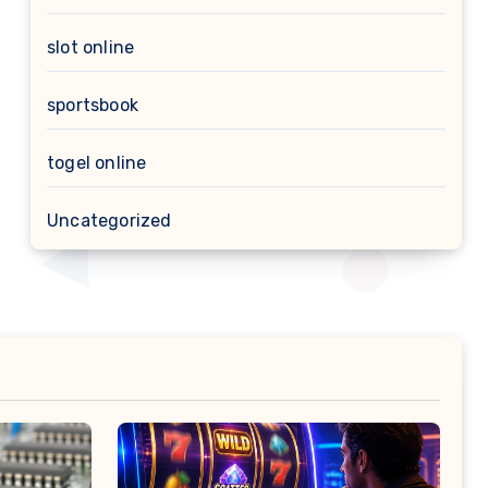
slot online
sportsbook
togel online
Uncategorized