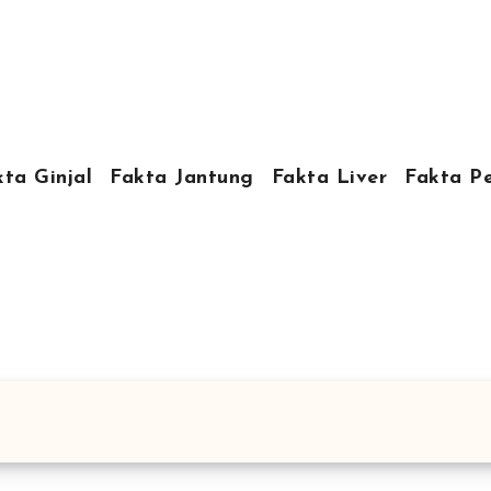
kta Ginjal
Fakta Jantung
Fakta Liver
Fakta P