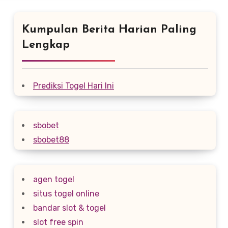
Kumpulan Berita Harian Paling
Lengkap
Prediksi Togel Hari Ini
sbobet
sbobet88
agen togel
situs togel online
bandar slot & togel
slot free spin