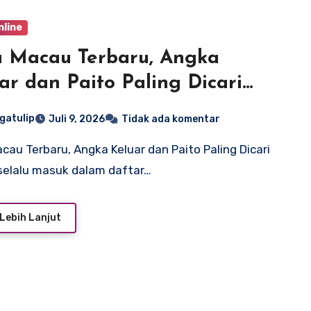
nline
 Macau Terbaru, Angka
ar dan Paito Paling Dicari
 Ini
gatulip
Juli 9, 2026
Tidak ada komentar
i selalu masuk dalam daftar…
Lebih Lanjut