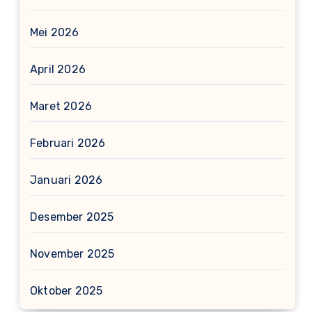
Mei 2026
April 2026
Maret 2026
Februari 2026
Januari 2026
Desember 2025
November 2025
Oktober 2025