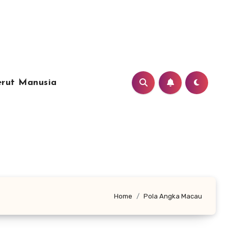
erut Manusia
Home
Pola Angka Macau