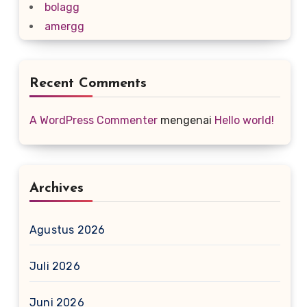
bolagg
amergg
Recent Comments
A WordPress Commenter
mengenai
Hello world!
Archives
Agustus 2026
Juli 2026
Juni 2026