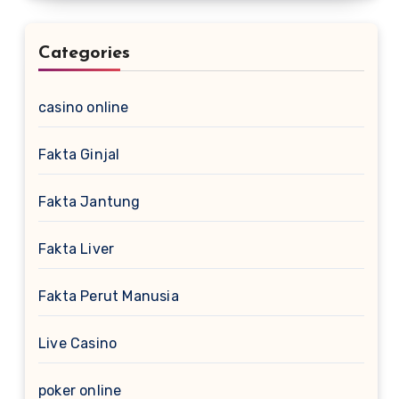
Categories
casino online
Fakta Ginjal
Fakta Jantung
Fakta Liver
Fakta Perut Manusia
Live Casino
poker online