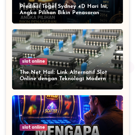
Prediksi Togel Sydney 4D Hari Ini,
Angka Pilihan Bikin Penasaran
slot online
The Net Hail: Link Alternatif Slot
Online dengan Teknologi Modern
slot online