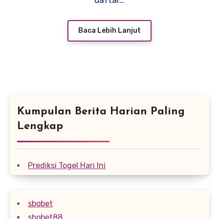
daftar…
Baca Lebih Lanjut
Kumpulan Berita Harian Paling
Lengkap
Prediksi Togel Hari Ini
sbobet
sbobet88