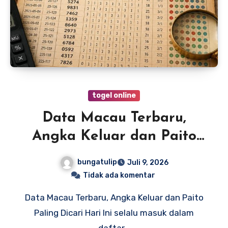
togel online
Data Macau Terbaru,
Angka Keluar dan Paito
Paling Dicari Hari Ini
bungatulip
Juli 9, 2026
Tidak ada komentar
Data Macau Terbaru, Angka Keluar dan Paito
Paling Dicari Hari Ini selalu masuk dalam