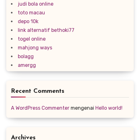
judi bola online
toto macau
depo 10k
link alternatif bethoki77
togel online
mahjong ways
bolagg
amergg
Recent Comments
A WordPress Commenter
mengenai
Hello world!
Archives