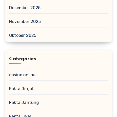
Desember 2025
November 2025
Oktober 2025
Categories
casino online
Fakta Ginjal
Fakta Jantung
Fakta Liver