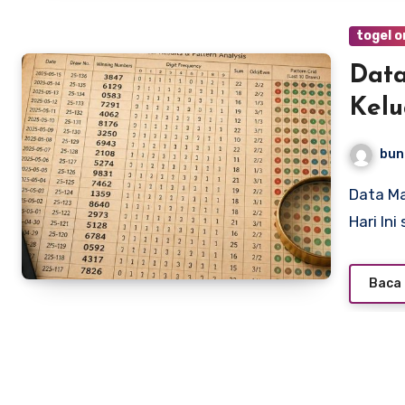
togel o
Data
Kelu
Hari
bun
Data Macau Terbaru, Angka Keluar dan Paito Paling Dicari
Hari In
Baca 