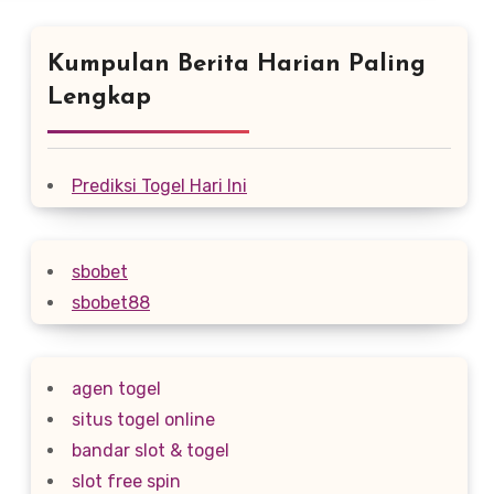
Kumpulan Berita Harian Paling
Lengkap
Prediksi Togel Hari Ini
sbobet
sbobet88
agen togel
situs togel online
bandar slot & togel
slot free spin