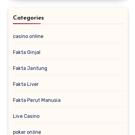
Categories
casino online
Fakta Ginjal
Fakta Jantung
Fakta Liver
Fakta Perut Manusia
Live Casino
poker online