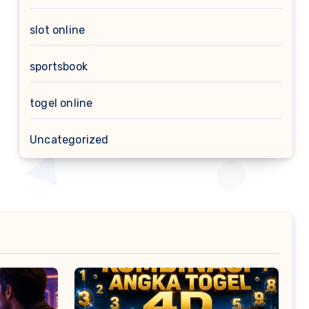
slot online
sportsbook
togel online
Uncategorized