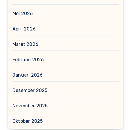
Mei 2026
April 2026
Maret 2026
Februari 2026
Januari 2026
Desember 2025
November 2025
Oktober 2025