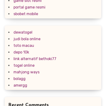
game slot resmi
portal game resmi
sbobet mobile
dewatogel
judi bola online
toto macau
depo 10k
link alternatif bethoki77
togel online
mahjong ways
bolagg
amergg
Recent Comments