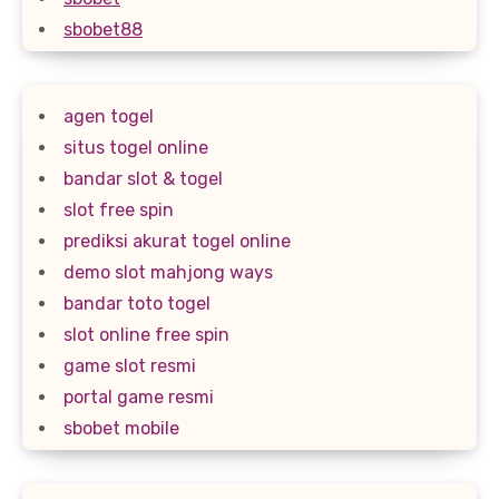
sbobet88
agen togel
situs togel online
bandar slot & togel
slot free spin
prediksi akurat togel online
demo slot mahjong ways
bandar toto togel
slot online free spin
game slot resmi
portal game resmi
sbobet mobile