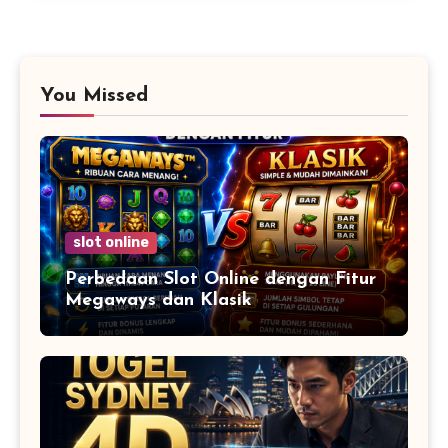
You Missed
slot online
Perbedaan Slot Online dengan Fitur
Megaways dan Klasik