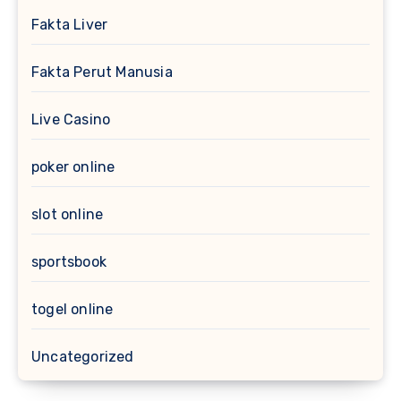
Fakta Liver
Fakta Perut Manusia
Live Casino
poker online
slot online
sportsbook
togel online
Uncategorized