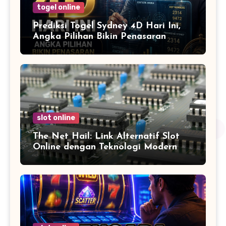
togel online
Prediksi Togel Sydney 4D Hari Ini,
Angka Pilihan Bikin Penasaran
slot online
The Net Hail: Link Alternatif Slot
Online dengan Teknologi Modern