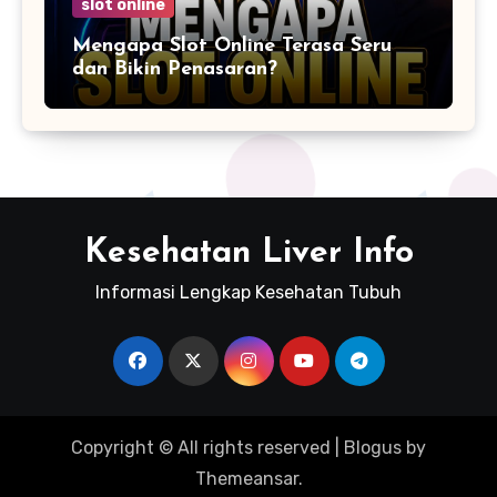
slot online
Mengapa Slot Online Terasa Seru
dan Bikin Penasaran?
Kesehatan Liver Info
Informasi Lengkap Kesehatan Tubuh
Copyright © All rights reserved
|
Blogus
by
Themeansar
.