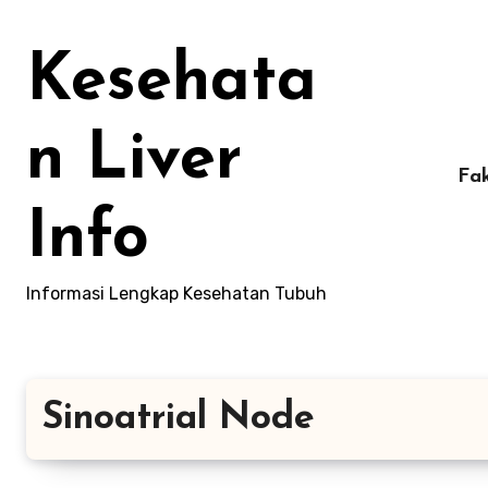
Lewati
ke
Kesehata
konten
n Liver
Fa
Info
Informasi Lengkap Kesehatan Tubuh
Sinoatrial Node