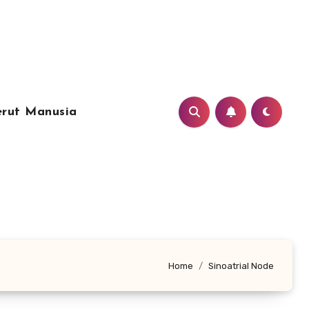
erut Manusia
Home
Sinoatrial Node