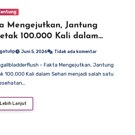
Jantung
a Mengejutkan, Jantung
etak 100.000 Kali dalam
ri
gatulip
Juni 5, 2026
Tidak ada komentar
k 100.000 Kali dalam Sehari menjadi salah satu
kesehatan…
Lebih Lanjut