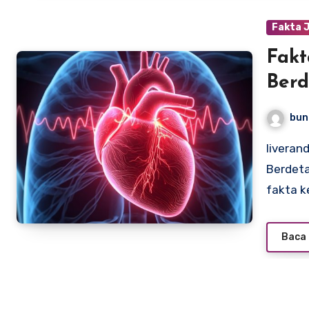
Fakta 
Fakt
Berd
Seha
bun
liverandgallbladderflush – Fakta Mengejutkan, Jantung
Berdeta
fakta 
Baca 