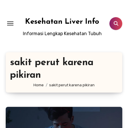
Lewati
ke
konten
Kesehatan Liver Info
Informasi Lengkap Kesehatan Tubuh
sakit perut karena
pikiran
Home
sakit perut karena pikiran