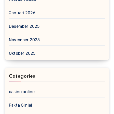
Januari 2026
Desember 2025
November 2025
Oktober 2025
Categories
casino online
Fakta Ginjal