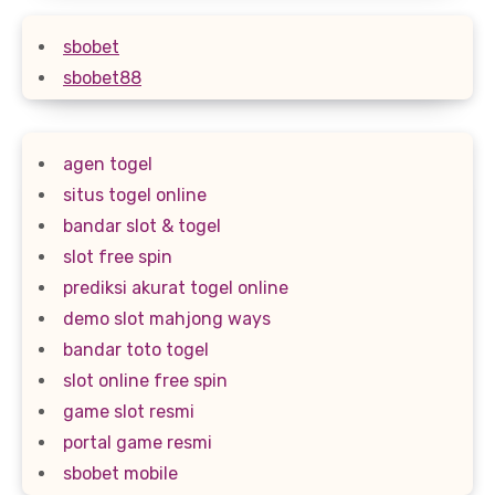
sbobet
sbobet88
agen togel
situs togel online
bandar slot & togel
slot free spin
prediksi akurat togel online
demo slot mahjong ways
bandar toto togel
slot online free spin
game slot resmi
portal game resmi
sbobet mobile