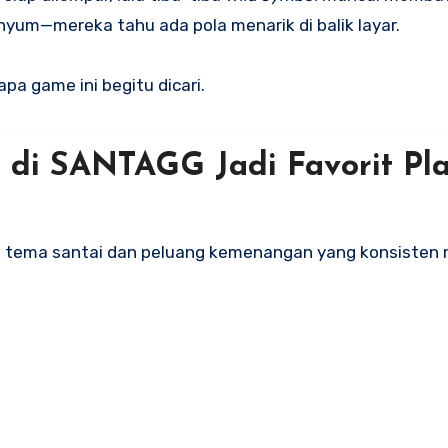
enyum—mereka tahu ada pola menarik di balik layar.
apa game ini begitu dicari.
di SANTAGG Jadi Favorit Pl
ra tema santai dan peluang kemenangan yang konsiste