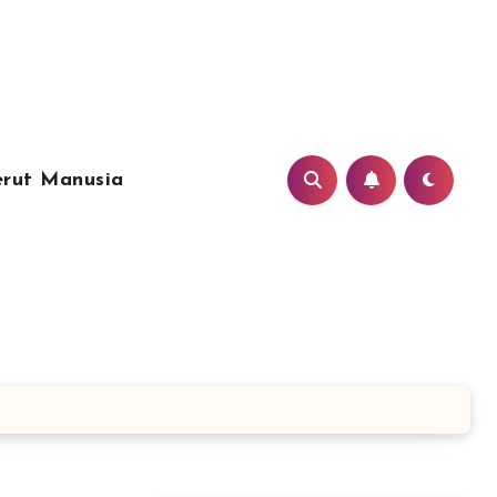
erut Manusia