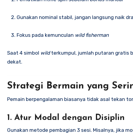
Gunakan nominal stabil, jangan langsung naik dr
Fokus pada kemunculan
wild fisherman
Saat 4 simbol
wild
terkumpul, jumlah putaran gratis b
dekat.
Strategi Bermain yang Seri
Pemain berpengalaman biasanya tidak asal tekan tom
1. Atur Modal dengan Disiplin
Gunakan metode pembagian 3 sesi. Misalnya, jika mo