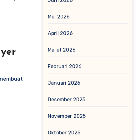
Juni 2026
Mei 2026
April 2026
Maret 2026
ayer
Februari 2026
n membuat
Januari 2026
Desember 2025
November 2025
Oktober 2025