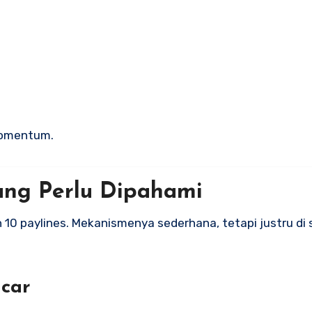
momentum.
ang Perlu Dipahami
0 paylines. Mekanismenya sederhana, tetapi justru di s
ncar