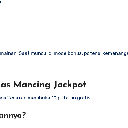
k
rmainan. Saat muncul di mode bonus, potensi kemenang
mas Mancing Jackpot
scatter
akan membuka 10 putaran gratis.
annya?