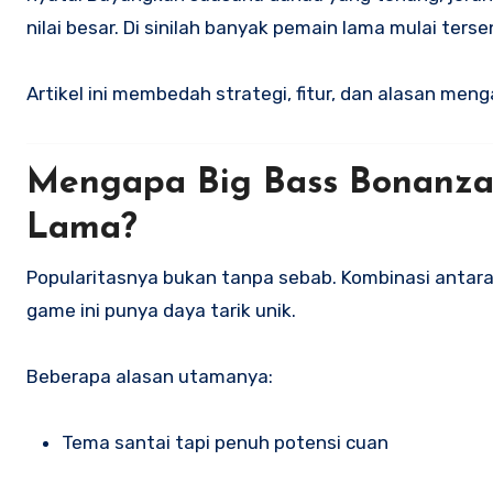
nilai besar. Di sinilah banyak pemain lama mulai ters
Artikel ini membedah strategi, fitur, dan alasan meng
Mengapa Big Bass Bonanza 
Lama?
Popularitasnya bukan tanpa sebab. Kombinasi anta
game ini punya daya tarik unik.
Beberapa alasan utamanya:
Tema santai tapi penuh potensi cuan