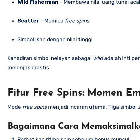
Wild Fisherman
– Membawa nilai uang tunai aca
Scatter
– Memicu
free spins
Simbol ikan dengan nilai tinggi
Kehadiran simbol nelayan sebagai
wild
adalah inti pe
melonjak drastis.
Fitur Free Spins: Momen E
Mode
free spins
menjadi incaran utama. Tiga simbol
Bagaimana Cara Memaksimalk
Perhatikan ritme spin sebelum bonus muncul