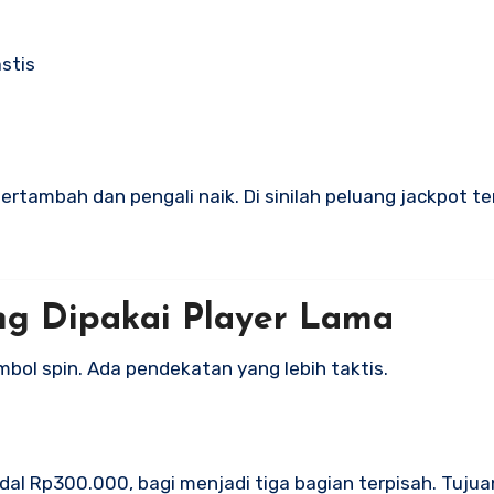
astis
ertambah dan pengali naik. Di sinilah peluang jackpot te
ng Dipakai Player Lama
bol spin. Ada pendekatan yang lebih taktis.
dal Rp300.000, bagi menjadi tiga bagian terpisah. Tuju