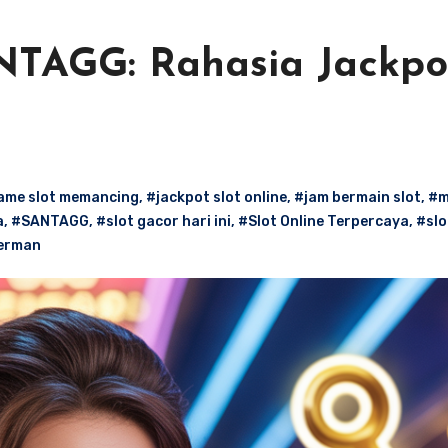
NTAGG: Rahasia Jackpo
ame slot memancing
,
#jackpot slot online
,
#jam bermain slot
,
#m
a
,
#SANTAGG
,
#slot gacor hari ini
,
#Slot Online Terpercaya
,
#slo
herman