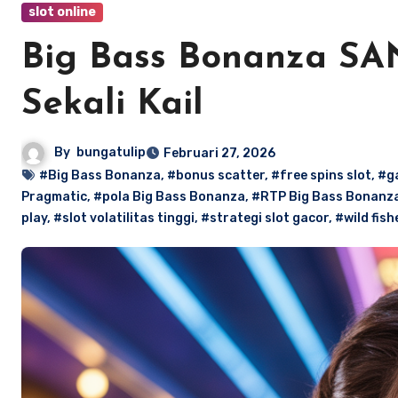
slot online
Big Bass Bonanza SA
Sekali Kail
By
bungatulip
Februari 27, 2026
#Big Bass Bonanza
,
#bonus scatter
,
#free spins slot
,
#g
Pragmatic
,
#pola Big Bass Bonanza
,
#RTP Big Bass Bonanz
play
,
#slot volatilitas tinggi
,
#strategi slot gacor
,
#wild fis