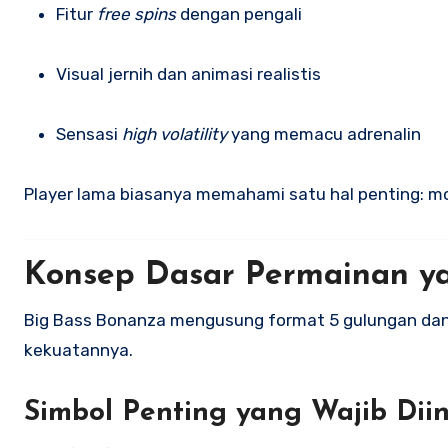
Fitur
free spins
dengan pengali
Visual jernih dan animasi realistis
Sensasi
high volatility
yang memacu adrenalin
Player lama biasanya memahami satu hal penting: 
Konsep Dasar Permainan y
Big Bass Bonanza mengusung format 5 gulungan dan 1
kekuatannya.
Simbol Penting yang Wajib Dii