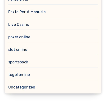
Fakta Perut Manusia
Live Casino
poker online
slot online
sportsbook
togel online
Uncategorized