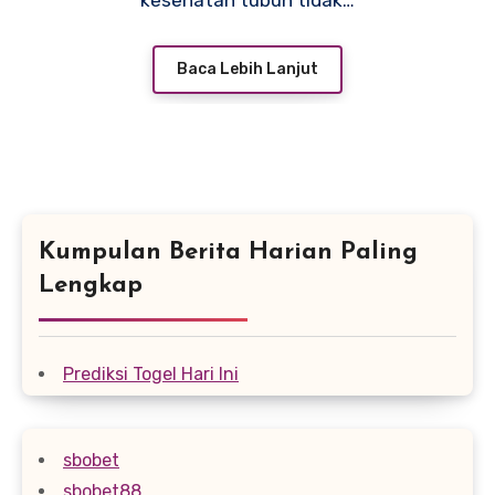
kesehatan tubuh tidak…
Baca Lebih Lanjut
Kumpulan Berita Harian Paling
Lengkap
Prediksi Togel Hari Ini
sbobet
sbobet88