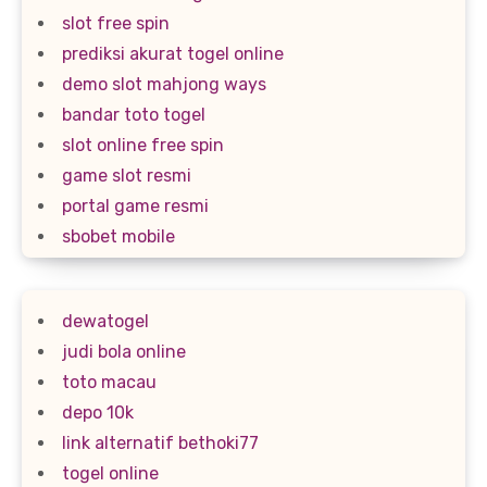
slot free spin
prediksi akurat togel online
demo slot mahjong ways
bandar toto togel
slot online free spin
game slot resmi
portal game resmi
sbobet mobile
dewatogel
judi bola online
toto macau
depo 10k
link alternatif bethoki77
togel online