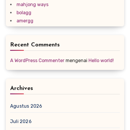
mahjong ways
bolagg
amergg
Recent Comments
A WordPress Commenter
mengenai
Hello world!
Archives
Agustus 2026
Juli 2026