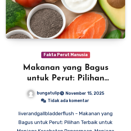
Fakta Perut Manusia
Makanan yang Bagus
untuk Perut: Pilihan
Terbaik untuk Menjaga
bungatulip
November 15, 2025
Kesehatan Pencernaan
Tidak ada komentar
liverandgallbladderflush – Makanan yang
Bagus untuk Perut: Pilihan Terbaik untuk