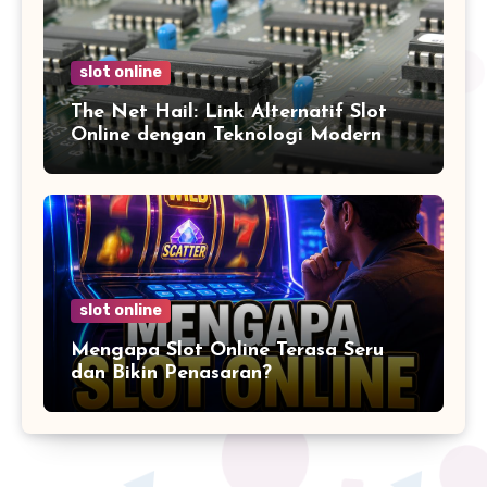
slot online
The Net Hail: Link Alternatif Slot
Online dengan Teknologi Modern
slot online
Mengapa Slot Online Terasa Seru
dan Bikin Penasaran?