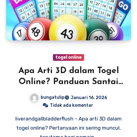
togel online
Apa Arti 3D dalam Togel
Online? Panduan Santai
Membaca Pola
bungatulip
Januari 16, 2026
Tidak ada komentar
liverandgallbladderflush – Apa arti 3D dalam
togel online? Pertanyaan ini sering muncul,