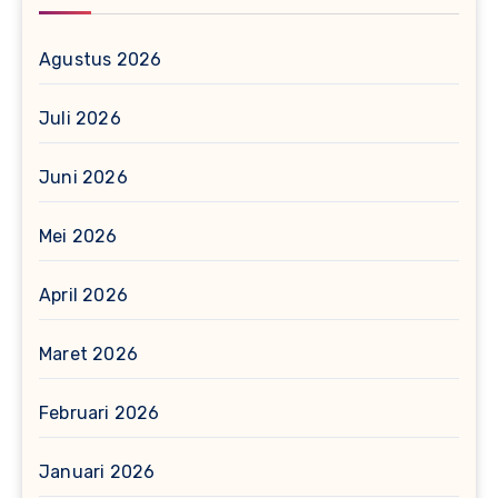
Agustus 2026
Juli 2026
Juni 2026
Mei 2026
April 2026
Maret 2026
Februari 2026
Januari 2026