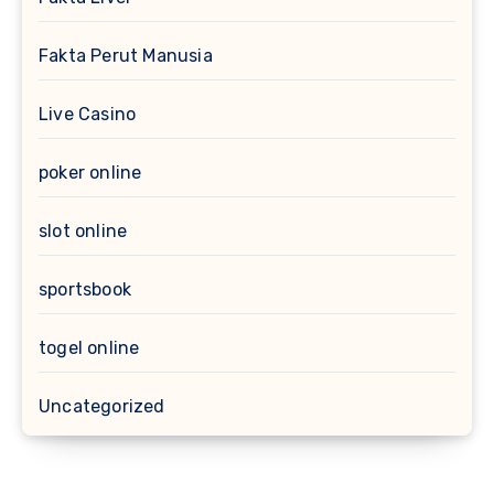
Fakta Perut Manusia
Live Casino
poker online
slot online
sportsbook
togel online
Uncategorized