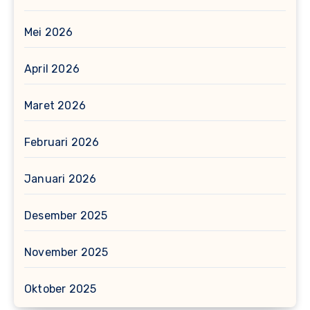
Mei 2026
April 2026
Maret 2026
Februari 2026
Januari 2026
Desember 2025
November 2025
Oktober 2025