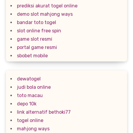
prediksi akurat togel online
demo slot mahjong ways
bandar toto togel
slot online free spin
game slot resmi
portal game resmi
sbobet mobile
dewatogel
judi bola online
toto macau
depo 10k
link alternatif bethoki77
togel online
mahjong ways