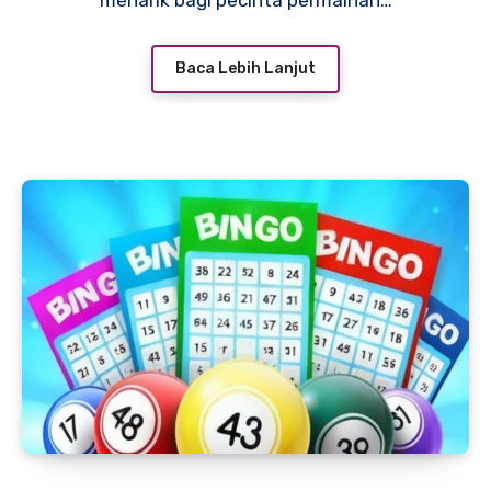
menarik bagi pecinta permainan…
Baca Lebih Lanjut