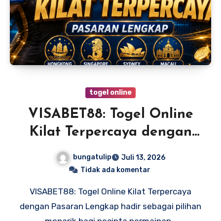
togel online
VISABET88: Togel Online
Kilat Terpercaya dengan
Pasaran Lengkap
bungatulip
Juli 13, 2026
Tidak ada komentar
VISABET88: Togel Online Kilat Terpercaya
dengan Pasaran Lengkap hadir sebagai pilihan