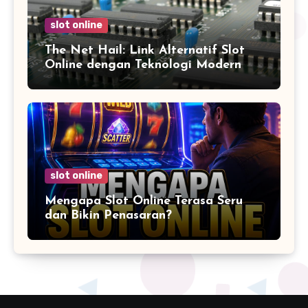
slot online
The Net Hail: Link Alternatif Slot
Online dengan Teknologi Modern
slot online
Mengapa Slot Online Terasa Seru
dan Bikin Penasaran?