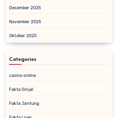
Desember 2025
November 2025
Oktober 2025
Categories
casino online
Fakta Ginjal
Fakta Jantung
Fakta Liver