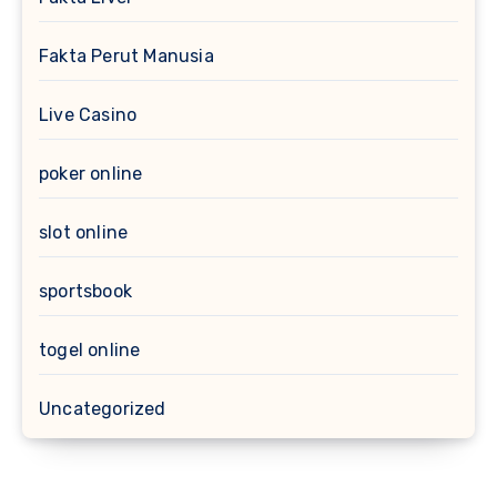
Fakta Perut Manusia
Live Casino
poker online
slot online
sportsbook
togel online
Uncategorized