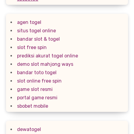
agen togel
situs togel online
bandar slot & togel
slot free spin
prediksi akurat togel online
demo slot mahjong ways
bandar toto togel
slot online free spin
game slot resmi
portal game resmi
sbobet mobile
dewatogel