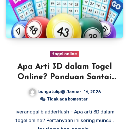
togel online
Apa Arti 3D dalam Togel
Online? Panduan Santai
Membaca Pola
bungatulip
Januari 16, 2026
Tidak ada komentar
liverandgallbladderflush – Apa arti 3D dalam
togel online? Pertanyaan ini sering muncul,