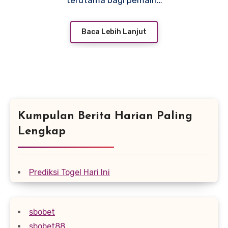
terutama bagi pemain…
Baca Lebih Lanjut
Kumpulan Berita Harian Paling
Lengkap
Prediksi Togel Hari Ini
sbobet
sbobet88