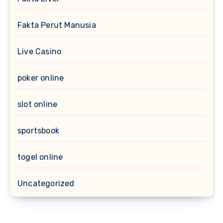
Fakta Perut Manusia
Live Casino
poker online
slot online
sportsbook
togel online
Uncategorized