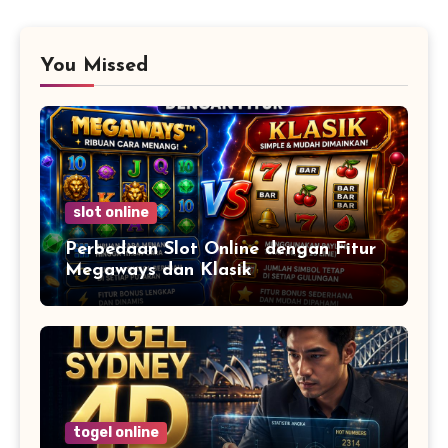
You Missed
slot online
Perbedaan Slot Online dengan Fitur
Megaways dan Klasik
togel online