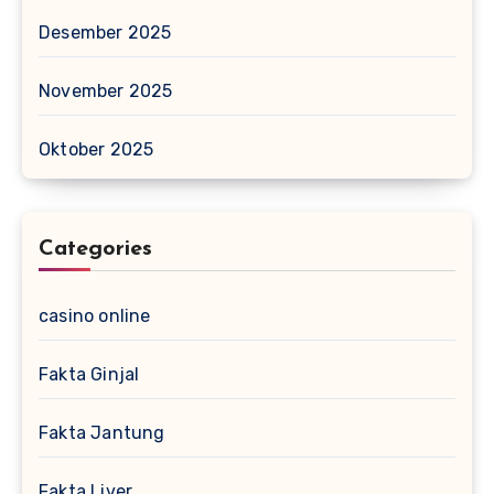
Desember 2025
November 2025
Oktober 2025
Categories
casino online
Fakta Ginjal
Fakta Jantung
Fakta Liver