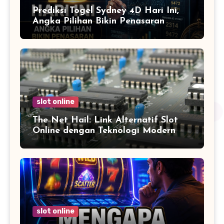
Prediksi Togel Sydney 4D Hari Ini,
Angka Pilihan Bikin Penasaran
slot online
The Net Hail: Link Alternatif Slot
Online dengan Teknologi Modern
slot online