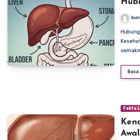
Hubu
bun
Hubungan Pola Makan Cepat Saji dengan Penurunan
Kesehat
semaki
Baca 
Fakta L
Kena
Awal