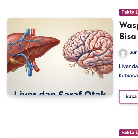
Fakta L
Wasp
Bisa
Kebi
bun
Liver dan Saraf Otak Bisa Rusak Diam-Diam karena
Kebiasa
Baca 
Fakta L