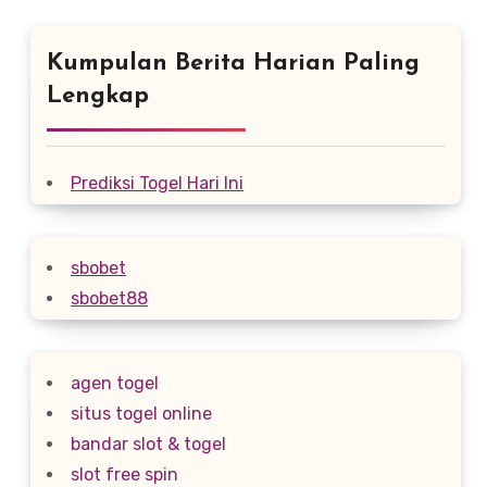
Kumpulan Berita Harian Paling
Lengkap
Prediksi Togel Hari Ini
sbobet
sbobet88
agen togel
situs togel online
bandar slot & togel
slot free spin