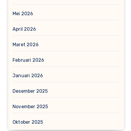
Mei 2026
April 2026
Maret 2026
Februari 2026
Januari 2026
Desember 2025
November 2025
Oktober 2025