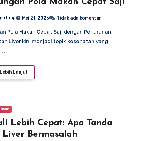
ngan Pola Makan Cepat Saji
gatulip
Mei 21, 2026
Tidak ada komentar
an Liver kini menjadi topik kesehatan yang
n…
Lebih Lanjut
iver
li Lebih Cepat: Apa Tanda
 Liver Bermasalah