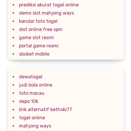
prediksi akurat togel online
demo slot mahjong ways
bandar toto togel
slot online free spin
game slot resmi
portal game resmi
sbobet mobile
dewatogel
judi bola online
toto macau
depo 10k
link alternatif bethoki77
togel online
mahjong ways