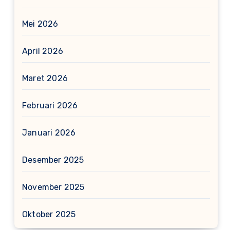
Mei 2026
April 2026
Maret 2026
Februari 2026
Januari 2026
Desember 2025
November 2025
Oktober 2025