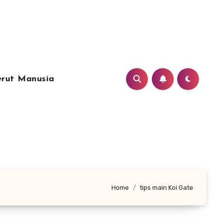
erut Manusia
Home
tips main Koi Gate