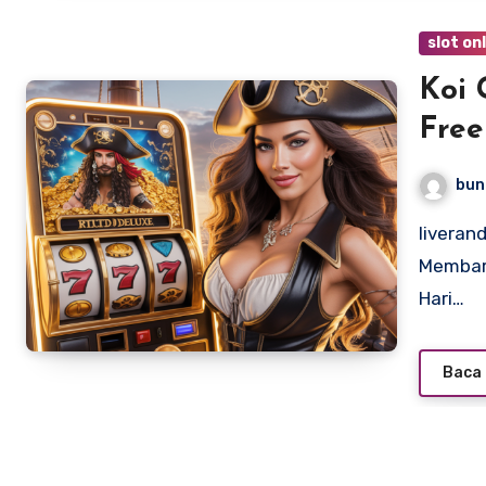
slot on
Koi 
Free
bun
liverandgallbladderflush.com – Koi Gate di SANTAGG
Membar
Hari…
Baca 