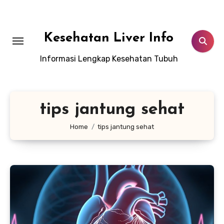
Lewati
ke
konten
Kesehatan Liver Info
Informasi Lengkap Kesehatan Tubuh
tips jantung sehat
Home
tips jantung sehat