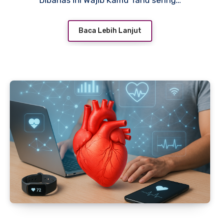
Dibahas Ini Wajib Kamu Tahu sering…
Baca Lebih Lanjut