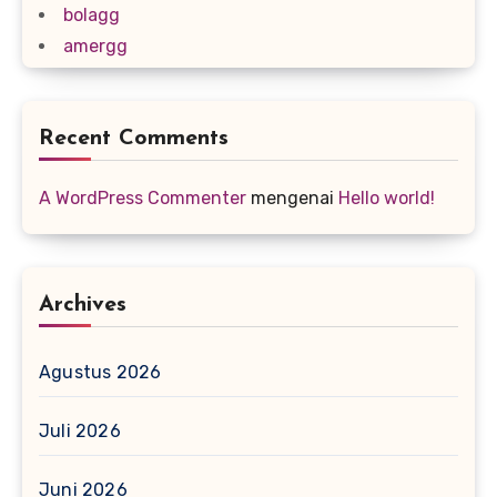
bolagg
amergg
Recent Comments
A WordPress Commenter
mengenai
Hello world!
Archives
Agustus 2026
Juli 2026
Juni 2026