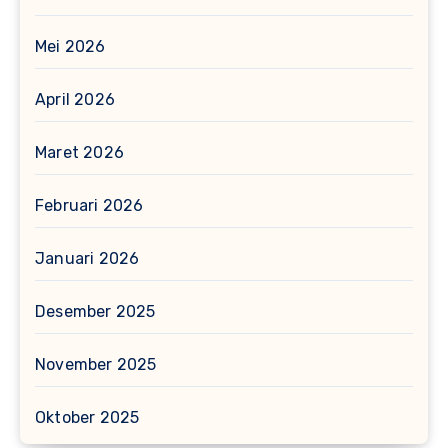
Mei 2026
April 2026
Maret 2026
Februari 2026
Januari 2026
Desember 2025
November 2025
Oktober 2025