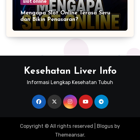
slot online
Mengapa Slot Online Terasa Seru
dan Bikin Penasaran?
Kesehatan Liver Info
Informasi Lengkap Kesehatan Tubuh
Copyright © All rights reserved
|
Blogus
by
Themeansar
.