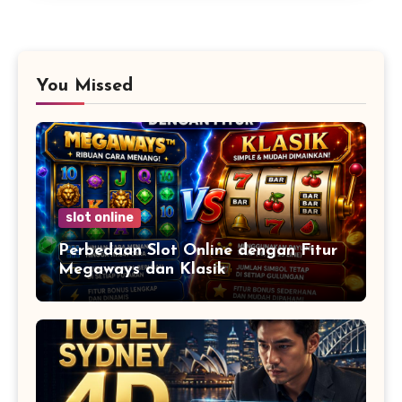
You Missed
slot online
Perbedaan Slot Online dengan Fitur
Megaways dan Klasik