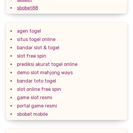
sbobet88
agen togel
situs togel online
bandar slot & togel
slot free spin
prediksi akurat togel online
demo slot mahjong ways
bandar toto togel
slot online free spin
game slot resmi
portal game resmi
sbobet mobile