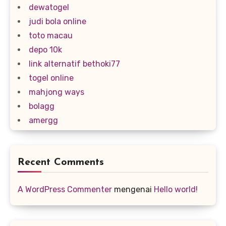
dewatogel
judi bola online
toto macau
depo 10k
link alternatif bethoki77
togel online
mahjong ways
bolagg
amergg
Recent Comments
A WordPress Commenter
mengenai
Hello world!