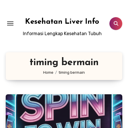
Lewati
ke
konten
Kesehatan Liver Info
Informasi Lengkap Kesehatan Tubuh
timing bermain
Home
timing bermain