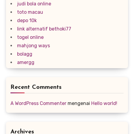
judi bola online
toto macau
depo 10k
link alternatif bethoki77
togel online
mahjong ways
bolagg
amergg
Recent Comments
A WordPress Commenter
mengenai
Hello world!
Archives