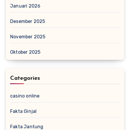
Januari 2026
Desember 2025
November 2025
Oktober 2025
Categories
casino online
Fakta Ginjal
Fakta Jantung