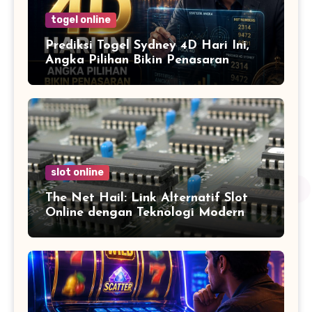
togel online
Prediksi Togel Sydney 4D Hari Ini,
Angka Pilihan Bikin Penasaran
slot online
The Net Hail: Link Alternatif Slot
Online dengan Teknologi Modern