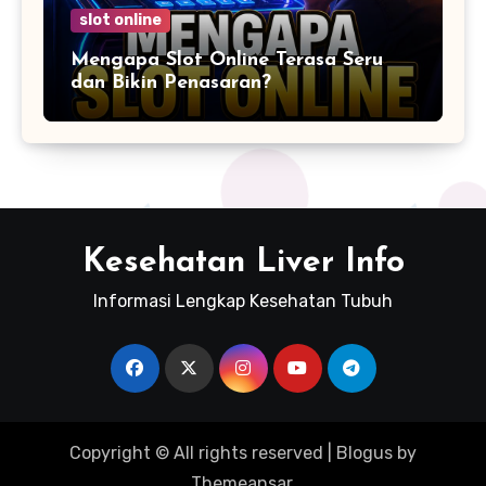
slot online
Mengapa Slot Online Terasa Seru
dan Bikin Penasaran?
Kesehatan Liver Info
Informasi Lengkap Kesehatan Tubuh
Copyright © All rights reserved
|
Blogus
by
Themeansar
.