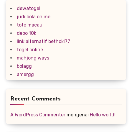
dewatogel
judi bola online
toto macau
depo 10k
link alternatif bethoki77
togel online
mahjong ways
bolagg
amergg
Recent Comments
A WordPress Commenter
mengenai
Hello world!