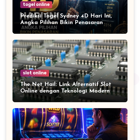
togel online
Prediksi Togel Sydney 4D Hari Ini,
Angka Pilihan Bikin Penasaran
slot online
The Net Hail: Link Alternatif Slot
Online dengan Teknologi Modern