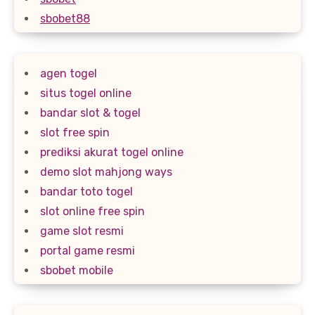
sbobet88
agen togel
situs togel online
bandar slot & togel
slot free spin
prediksi akurat togel online
demo slot mahjong ways
bandar toto togel
slot online free spin
game slot resmi
portal game resmi
sbobet mobile