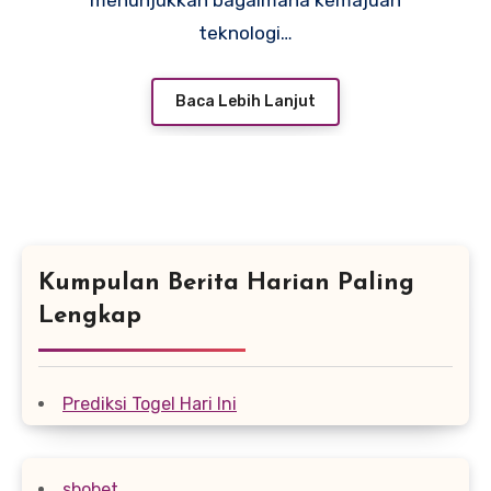
menunjukkan bagaimana kemajuan
teknologi…
Baca Lebih Lanjut
Kumpulan Berita Harian Paling
Lengkap
Prediksi Togel Hari Ini
sbobet