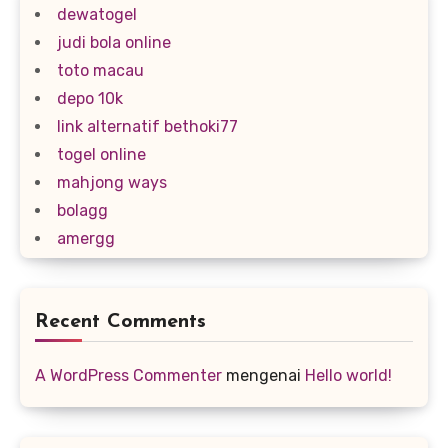
dewatogel
judi bola online
toto macau
depo 10k
link alternatif bethoki77
togel online
mahjong ways
bolagg
amergg
Recent Comments
A WordPress Commenter
mengenai
Hello world!