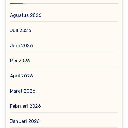
Agustus 2026
Juli 2026
Juni 2026
Mei 2026
April 2026
Maret 2026
Februari 2026
Januari 2026