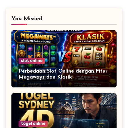
You Missed
slot online
Perbedaan Slot Online dengan Fitur
Megaways dan Klasik
togel online