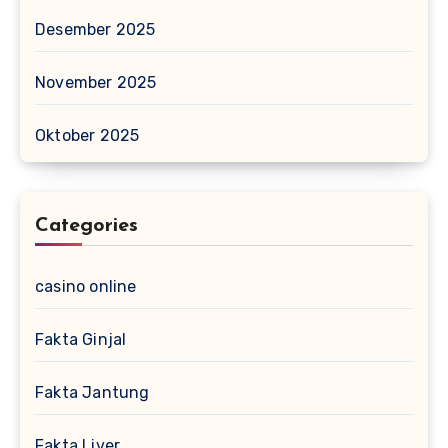
Desember 2025
November 2025
Oktober 2025
Categories
casino online
Fakta Ginjal
Fakta Jantung
Fakta Liver