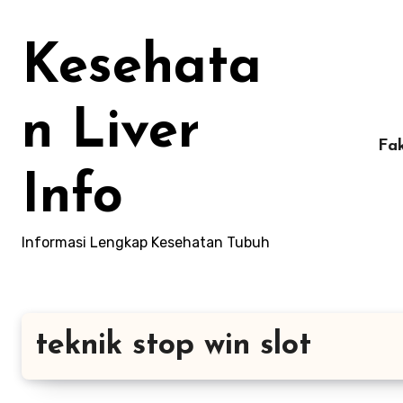
Lewati
ke
Kesehata
konten
n Liver
Fa
Info
Informasi Lengkap Kesehatan Tubuh
teknik stop win slot