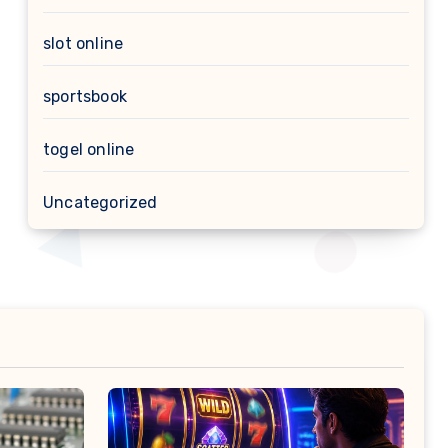
slot online
sportsbook
togel online
Uncategorized