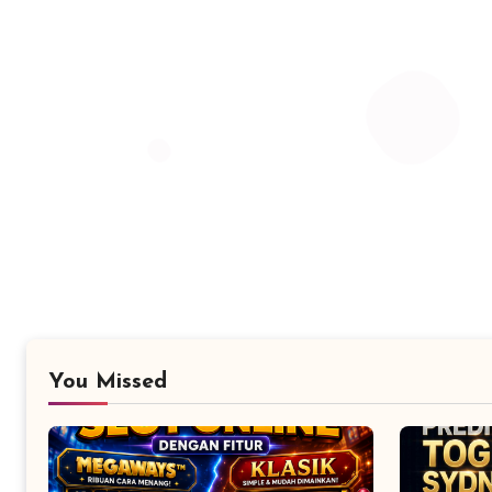
You Missed