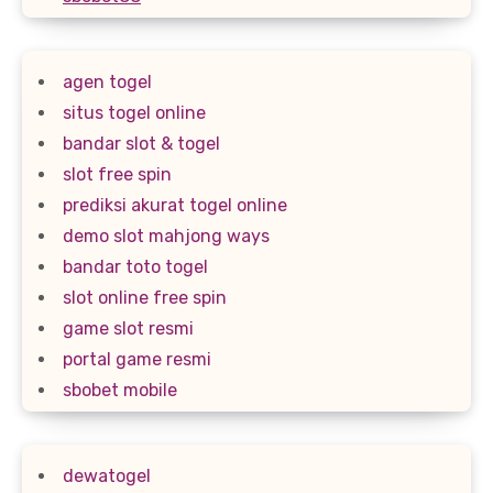
agen togel
situs togel online
bandar slot & togel
slot free spin
prediksi akurat togel online
demo slot mahjong ways
bandar toto togel
slot online free spin
game slot resmi
portal game resmi
sbobet mobile
dewatogel