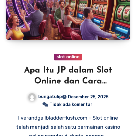
slot online
Apa Itu JP dalam Slot
Online dan Cara
Mencapainya?
bungatulip
Desember 25, 2025
Tidak ada komentar
liverandgallbladderflush.com – Slot online
telah menjadi salah satu permainan kasino