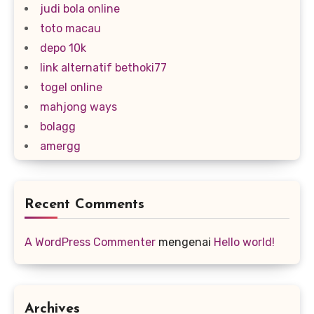
judi bola online
toto macau
depo 10k
link alternatif bethoki77
togel online
mahjong ways
bolagg
amergg
Recent Comments
A WordPress Commenter
mengenai
Hello world!
Archives