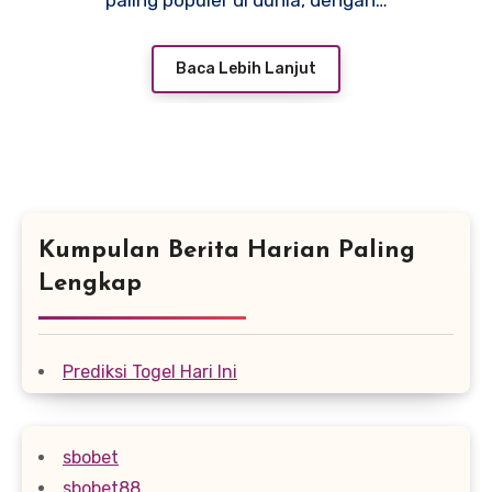
paling populer di dunia, dengan…
Baca Lebih Lanjut
Kumpulan Berita Harian Paling
Lengkap
Prediksi Togel Hari Ini
sbobet
sbobet88