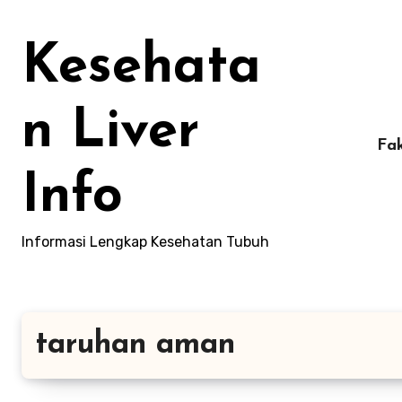
Lewati
ke
Kesehata
konten
n Liver
Fa
Info
Informasi Lengkap Kesehatan Tubuh
taruhan aman