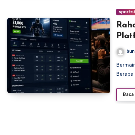
sports
Raha
Plat
bun
Bermain Tanpa Ragu di Situs Taruhan Bola Terpercaya:
Berapa 
Baca 