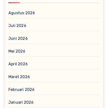
Agustus 2026
Juli 2026
Juni 2026
Mei 2026
April 2026
Maret 2026
Februari 2026
Januari 2026