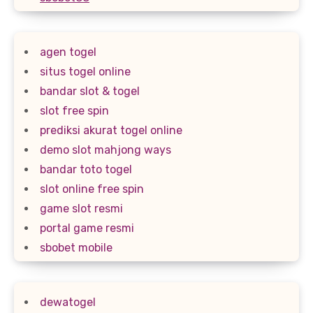
agen togel
situs togel online
bandar slot & togel
slot free spin
prediksi akurat togel online
demo slot mahjong ways
bandar toto togel
slot online free spin
game slot resmi
portal game resmi
sbobet mobile
dewatogel