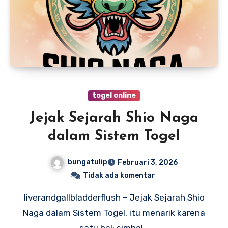
togel online
Jejak Sejarah Shio Naga
dalam Sistem Togel
bungatulip
Februari 3, 2026
Tidak ada komentar
liverandgallbladderflush – Jejak Sejarah Shio
Naga dalam Sistem Togel, itu menarik karena