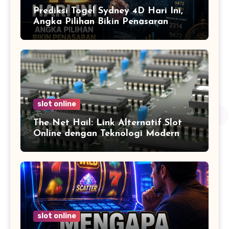
Prediksi Togel Sydney 4D Hari Ini,
Angka Pilihan Bikin Penasaran
slot online
The Net Hail: Link Alternatif Slot
Online dengan Teknologi Modern
slot online