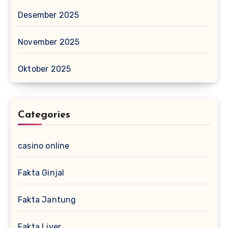
Desember 2025
November 2025
Oktober 2025
Categories
casino online
Fakta Ginjal
Fakta Jantung
Fakta Liver