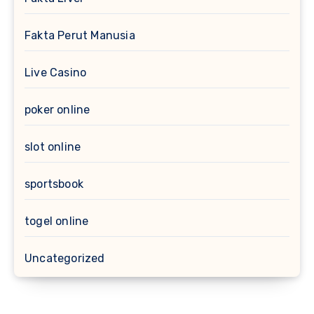
Fakta Perut Manusia
Live Casino
poker online
slot online
sportsbook
togel online
Uncategorized