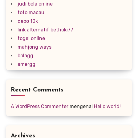
judi bola online
toto macau
depo 10k
link alternatif bethoki77
togel online
mahjong ways
bolagg
amergg
Recent Comments
A WordPress Commenter
mengenai
Hello world!
Archives