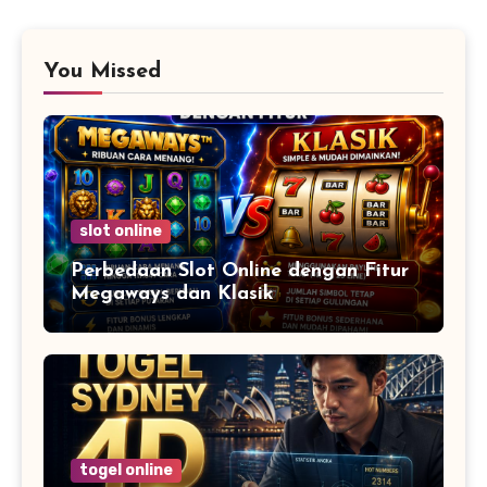
You Missed
slot online
Perbedaan Slot Online dengan Fitur
Megaways dan Klasik
togel online