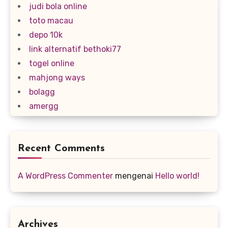
judi bola online
toto macau
depo 10k
link alternatif bethoki77
togel online
mahjong ways
bolagg
amergg
Recent Comments
A WordPress Commenter
mengenai
Hello world!
Archives