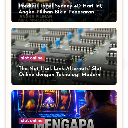
Prediksi Togel Sydney 4D Hari Ini,
Angka Pilihan Bikin Penasaran
slot online
The Net Hail: Link Alternatif Slot
Online dengan Teknologi Modern
slot online