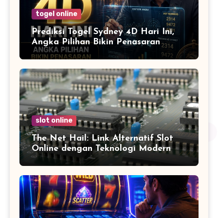
togel online
Prediksi Togel Sydney 4D Hari Ini,
Angka Pilihan Bikin Penasaran
slot online
The Net Hail: Link Alternatif Slot
Online dengan Teknologi Modern