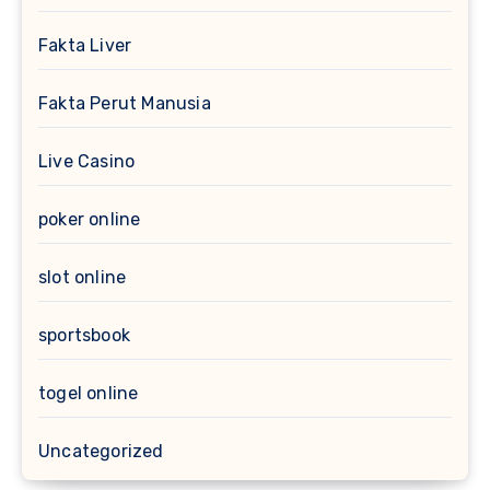
Fakta Liver
Fakta Perut Manusia
Live Casino
poker online
slot online
sportsbook
togel online
Uncategorized