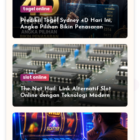
togel online
Prediksi Togel Sydney 4D Hari Ini,
Angka Pilihan Bikin Penasaran
slot online
The Net Hail: Link Alternatif Slot
Online dengan Teknologi Modern