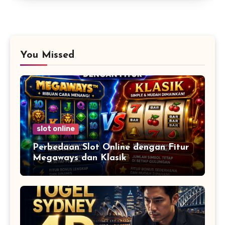
You Missed
slot online
Perbedaan Slot Online dengan Fitur
Megaways dan Klasik