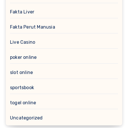
Fakta Liver
Fakta Perut Manusia
Live Casino
poker online
slot online
sportsbook
togel online
Uncategorized