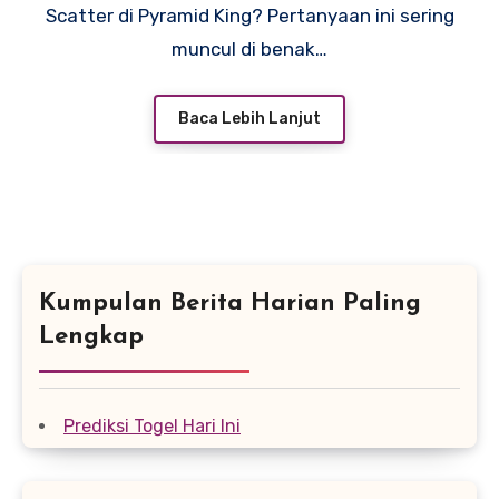
Scatter di Pyramid King? Pertanyaan ini sering
muncul di benak…
Baca Lebih Lanjut
Kumpulan Berita Harian Paling
Lengkap
Prediksi Togel Hari Ini