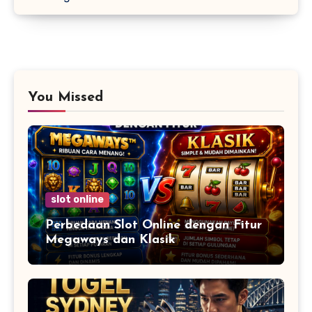
You Missed
slot online
Perbedaan Slot Online dengan Fitur
Megaways dan Klasik