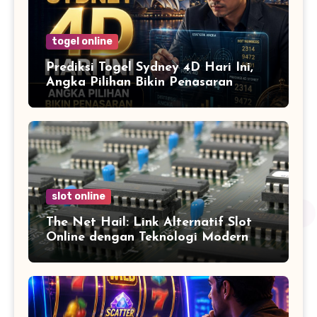
togel online
Prediksi Togel Sydney 4D Hari Ini,
Angka Pilihan Bikin Penasaran
slot online
The Net Hail: Link Alternatif Slot
Online dengan Teknologi Modern