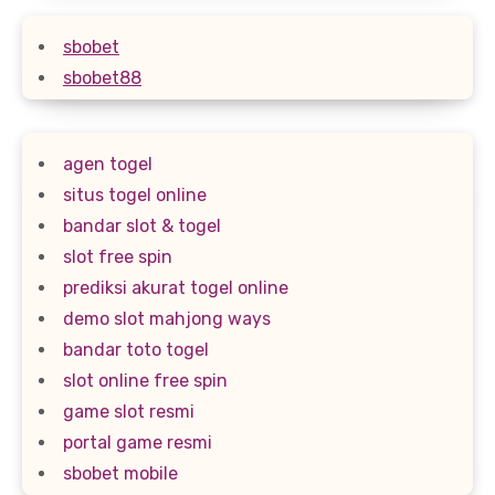
sbobet
sbobet88
agen togel
situs togel online
bandar slot & togel
slot free spin
prediksi akurat togel online
demo slot mahjong ways
bandar toto togel
slot online free spin
game slot resmi
portal game resmi
sbobet mobile