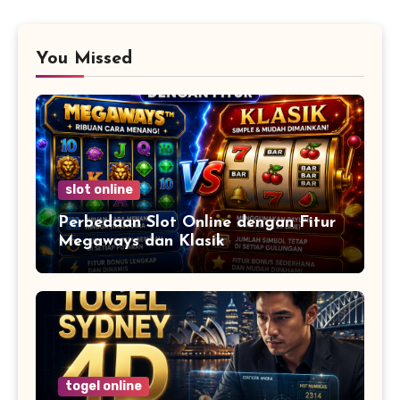
You Missed
slot online
Perbedaan Slot Online dengan Fitur
Megaways dan Klasik
togel online