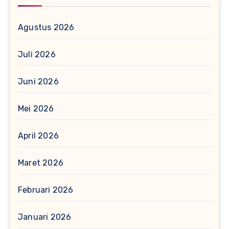
Agustus 2026
Juli 2026
Juni 2026
Mei 2026
April 2026
Maret 2026
Februari 2026
Januari 2026