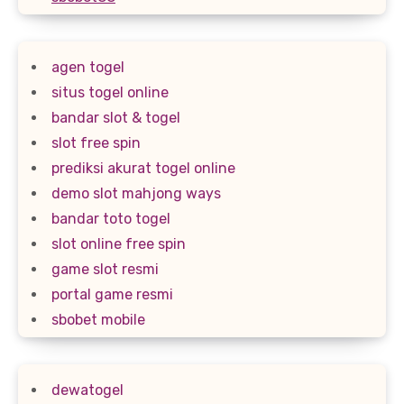
agen togel
situs togel online
bandar slot & togel
slot free spin
prediksi akurat togel online
demo slot mahjong ways
bandar toto togel
slot online free spin
game slot resmi
portal game resmi
sbobet mobile
dewatogel