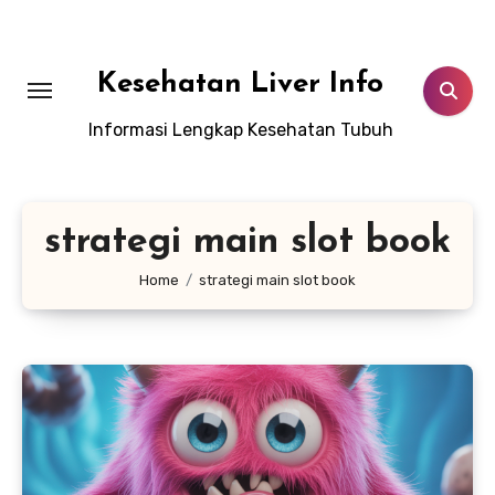
Lewati
ke
konten
Kesehatan Liver Info
Informasi Lengkap Kesehatan Tubuh
strategi main slot book
Home
strategi main slot book