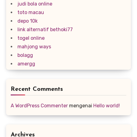
judi bola online
toto macau
depo 10k
link alternatif bethoki77
togel online
mahjong ways
bolagg
amergg
Recent Comments
A WordPress Commenter
mengenai
Hello world!
Archives