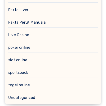
Fakta Liver
Fakta Perut Manusia
Live Casino
poker online
slot online
sportsbook
togel online
Uncategorized