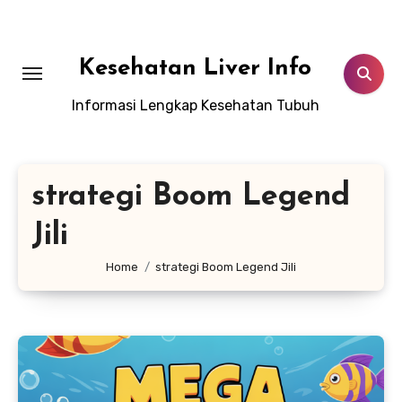
Lewati
ke
konten
Kesehatan Liver Info
Informasi Lengkap Kesehatan Tubuh
strategi Boom Legend
Jili
Home
strategi Boom Legend Jili