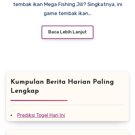
tembak ikan Mega Fishing Jili? Singkatnya, ini
game tembak ikan…
Baca Lebih Lanjut
Kumpulan Berita Harian Paling
Lengkap
Prediksi Togel Hari Ini