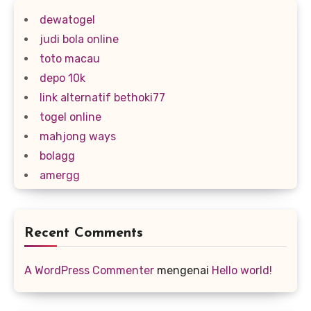
dewatogel
judi bola online
toto macau
depo 10k
link alternatif bethoki77
togel online
mahjong ways
bolagg
amergg
Recent Comments
A WordPress Commenter
mengenai
Hello world!