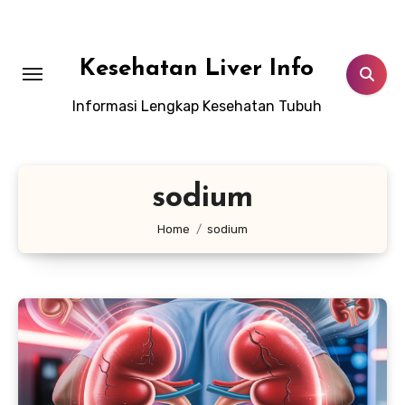
Lewati
ke
konten
Kesehatan Liver Info
Informasi Lengkap Kesehatan Tubuh
sodium
Home
sodium