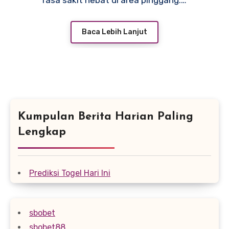
rasa sakit hebat di area pinggang.…
Baca Lebih Lanjut
Kumpulan Berita Harian Paling
Lengkap
Prediksi Togel Hari Ini
sbobet
sbobet88