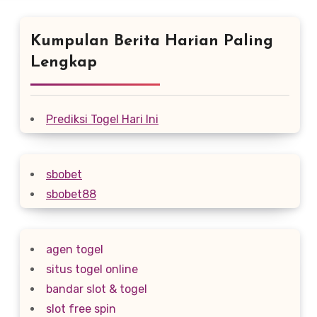
Kumpulan Berita Harian Paling
Lengkap
Prediksi Togel Hari Ini
sbobet
sbobet88
agen togel
situs togel online
bandar slot & togel
slot free spin