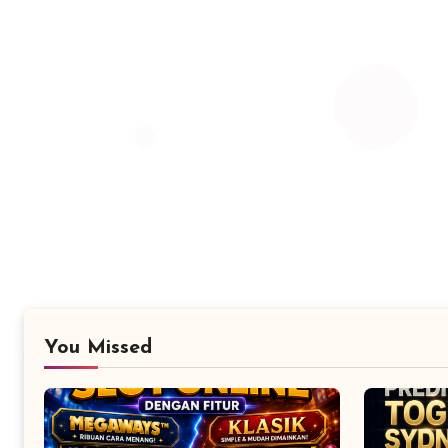
You Missed