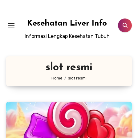
Lewati
ke
konten
Kesehatan Liver Info
Informasi Lengkap Kesehatan Tubuh
slot resmi
Home
slot resmi