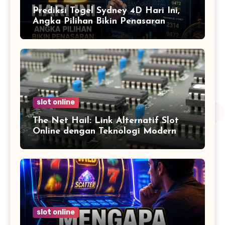
Prediksi Togel Sydney 4D Hari Ini,
Angka Pilihan Bikin Penasaran
slot online
The Net Hail: Link Alternatif Slot
Online dengan Teknologi Modern
slot online