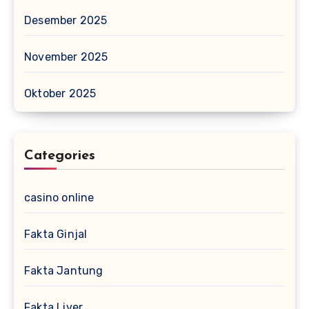
Desember 2025
November 2025
Oktober 2025
Categories
casino online
Fakta Ginjal
Fakta Jantung
Fakta Liver