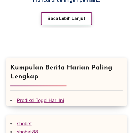
muncul di kalangan pemain…
Baca Lebih Lanjut
Kumpulan Berita Harian Paling
Lengkap
Prediksi Togel Hari Ini
sbobet
sbobet88