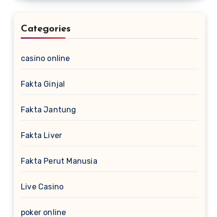
Categories
casino online
Fakta Ginjal
Fakta Jantung
Fakta Liver
Fakta Perut Manusia
Live Casino
poker online