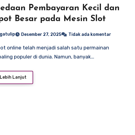
edaan Pembayaran Kecil dan
pot Besar pada Mesin Slot
gatulip
Desember 27, 2025
Tidak ada komentar
paling populer di dunia. Namun, banyak…
Lebih Lanjut