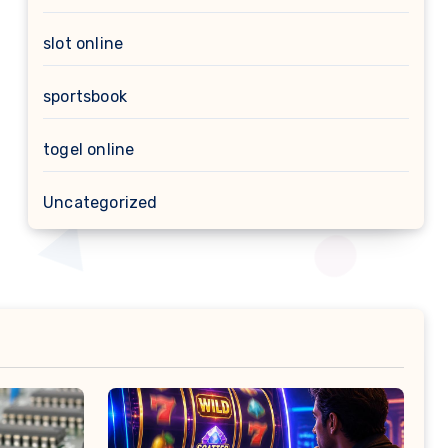
slot online
sportsbook
togel online
Uncategorized