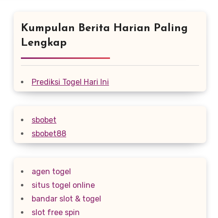
Kumpulan Berita Harian Paling
Lengkap
Prediksi Togel Hari Ini
sbobet
sbobet88
agen togel
situs togel online
bandar slot & togel
slot free spin