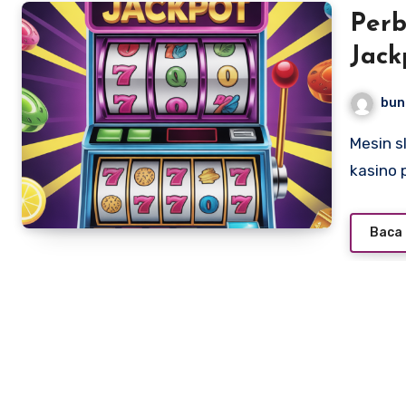
Perb
Jack
bun
Mesin slot online telah menjadi salah satu permainan
kasino 
Baca 