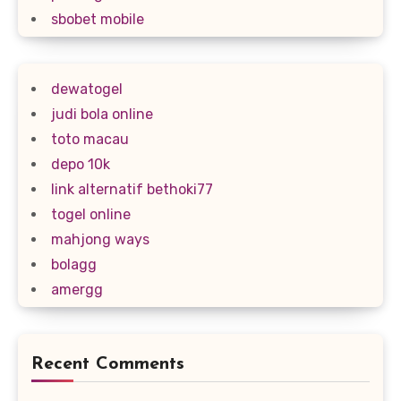
sbobet mobile
dewatogel
judi bola online
toto macau
depo 10k
link alternatif bethoki77
togel online
mahjong ways
bolagg
amergg
Recent Comments