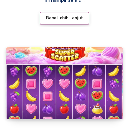
ini hampir selalu…
Baca Lebih Lanjut