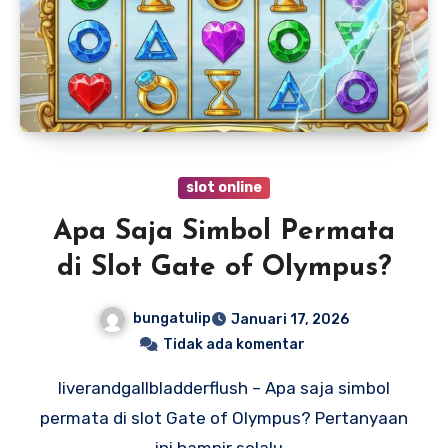
slot online
Apa Saja Simbol Permata
di Slot Gate of Olympus?
bungatulip
Januari 17, 2026
Tidak ada komentar
liverandgallbladderflush – Apa saja simbol
permata di slot Gate of Olympus? Pertanyaan