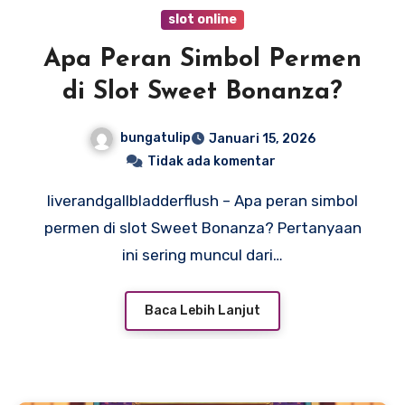
slot online
Apa Peran Simbol Permen
di Slot Sweet Bonanza?
bungatulip
Januari 15, 2026
Tidak ada komentar
liverandgallbladderflush – Apa peran simbol
permen di slot Sweet Bonanza? Pertanyaan
ini sering muncul dari…
Baca Lebih Lanjut