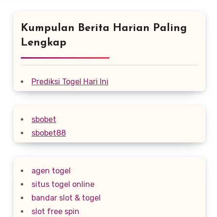
Kumpulan Berita Harian Paling
Lengkap
Prediksi Togel Hari Ini
sbobet
sbobet88
agen togel
situs togel online
bandar slot & togel
slot free spin