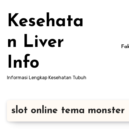
Lewati
ke
Kesehata
konten
n Liver
Fa
Info
Informasi Lengkap Kesehatan Tubuh
slot online tema monster