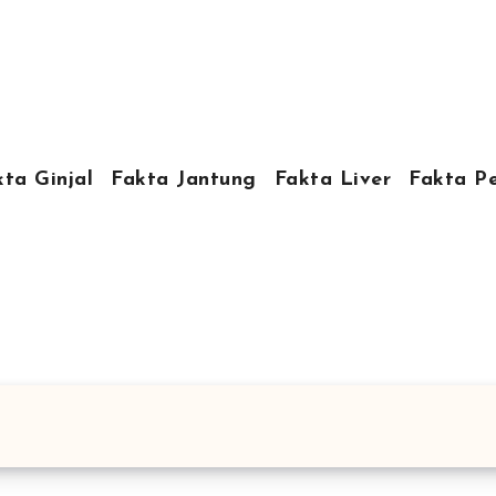
kta Ginjal
Fakta Jantung
Fakta Liver
Fakta P