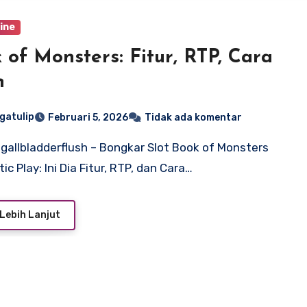
line
 of Monsters: Fitur, RTP, Cara
n
gatulip
Februari 5, 2026
Tidak ada komentar
c Play: Ini Dia Fitur, RTP, dan Cara…
Lebih Lanjut