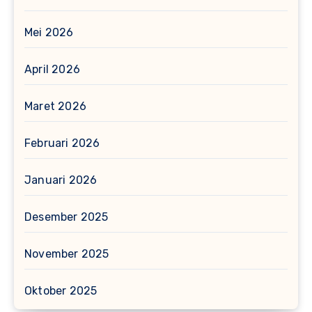
Mei 2026
April 2026
Maret 2026
Februari 2026
Januari 2026
Desember 2025
November 2025
Oktober 2025