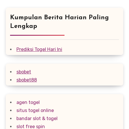
Kumpulan Berita Harian Paling
Lengkap
Prediksi Togel Hari Ini
sbobet
sbobet88
agen togel
situs togel online
bandar slot & togel
slot free spin