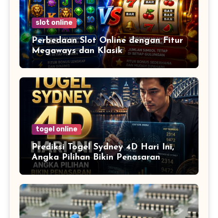
slot online
Perbedaan Slot Online dengan Fitur
Megaways dan Klasik
togel online
Prediksi Togel Sydney 4D Hari Ini,
Angka Pilihan Bikin Penasaran