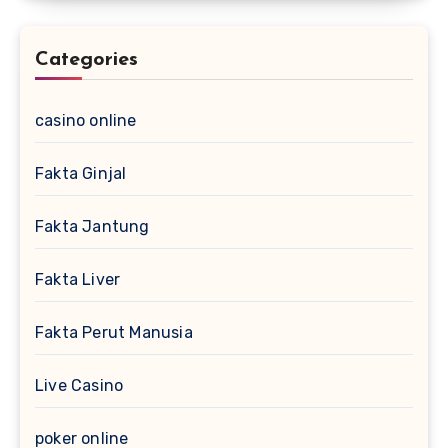
Categories
casino online
Fakta Ginjal
Fakta Jantung
Fakta Liver
Fakta Perut Manusia
Live Casino
poker online