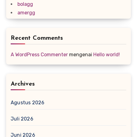
bolagg
amergg
Recent Comments
A WordPress Commenter
mengenai
Hello world!
Archives
Agustus 2026
Juli 2026
Juni 2026