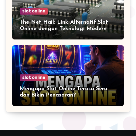
slot online
The Net Hail: Link Alternatif Slot
Online dengan Teknologi Modern
slot online
Mengapa Slot Online Terasa Seru
dan Bikin Penasaran?