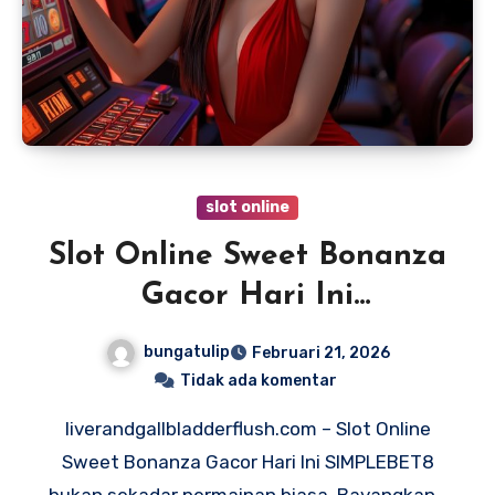
slot online
Slot Online Sweet Bonanza
Gacor Hari Ini
SIMPLEBET8
bungatulip
Februari 21, 2026
Tidak ada komentar
liverandgallbladderflush.com – Slot Online
Sweet Bonanza Gacor Hari Ini SIMPLEBET8