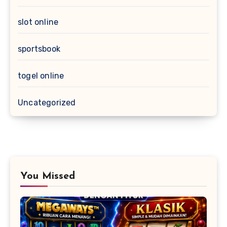
slot online
sportsbook
togel online
Uncategorized
You Missed