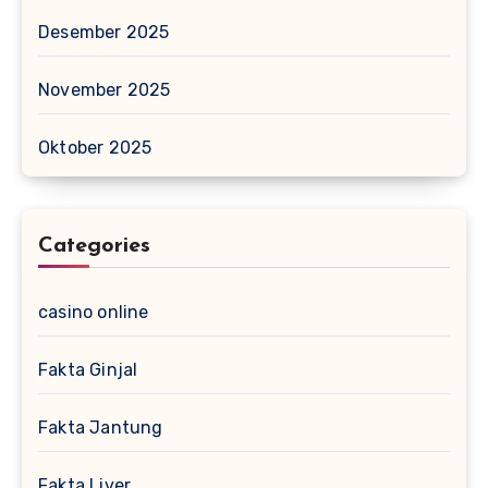
Desember 2025
November 2025
Oktober 2025
Categories
casino online
Fakta Ginjal
Fakta Jantung
Fakta Liver