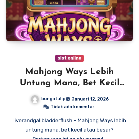
slot online
Mahjong Ways Lebih
Untung Mana, Bet Kecil
atau Besar?
bungatulip
Januari 12, 2026
Tidak ada komentar
liverandgallbladderflush – Mahjong Ways lebih
untung mana, bet kecil atau besar?