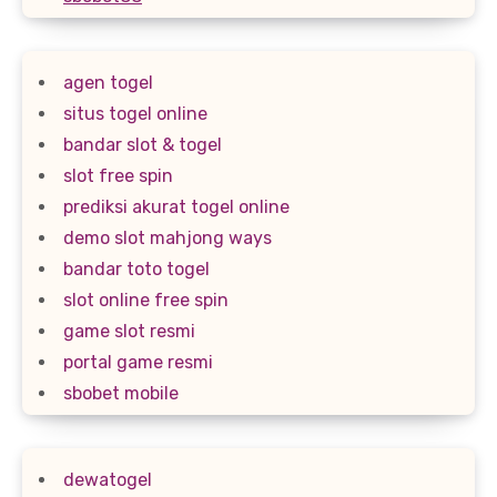
agen togel
situs togel online
bandar slot & togel
slot free spin
prediksi akurat togel online
demo slot mahjong ways
bandar toto togel
slot online free spin
game slot resmi
portal game resmi
sbobet mobile
dewatogel