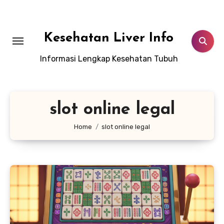
Lewati
ke
konten
Kesehatan Liver Info
Informasi Lengkap Kesehatan Tubuh
slot online legal
Home
slot online legal