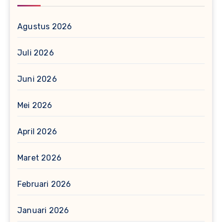
Agustus 2026
Juli 2026
Juni 2026
Mei 2026
April 2026
Maret 2026
Februari 2026
Januari 2026