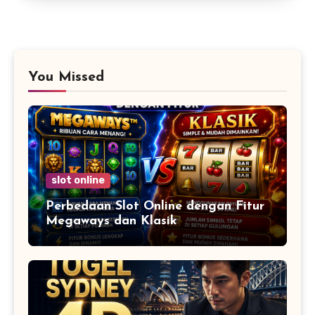
You Missed
slot online
Perbedaan Slot Online dengan Fitur
Megaways dan Klasik