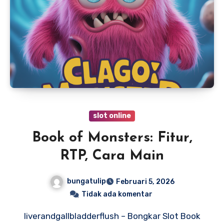
slot online
Book of Monsters: Fitur,
RTP, Cara Main
bungatulip
Februari 5, 2026
Tidak ada komentar
liverandgallbladderflush – Bongkar Slot Book