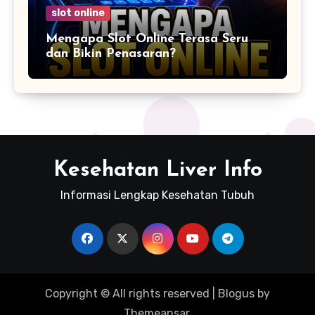
slot online
Mengapa Slot Online Terasa Seru
dan Bikin Penasaran?
Kesehatan Liver Info
Informasi Lengkap Kesehatan Tubuh
Copyright © All rights reserved
|
Blogus
by
Themeansar
.