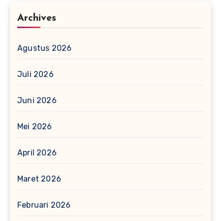
Archives
Agustus 2026
Juli 2026
Juni 2026
Mei 2026
April 2026
Maret 2026
Februari 2026